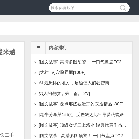
内容排行
越来越
[图文故事] 高清多图预警！ 一口气盘点FC2美少女系列之
[大壮TV]穴脸同框[100P]
AI 最恐怖的地方，是迫使人们卷智商
男人的潮喷，第二篇。[2V]
[图文故事] 盘点那些被遗忘的东热精品 [80P]
[老牛分享第155期] 反差婊之此生最爱眼镜婊 [160P]
[图文故事] 顶级女优三上悠亚 经典代表作品盘点 [288P
饮二手
[图文故事] 高清多图预警！ 一口气盘点FC2美少女系列