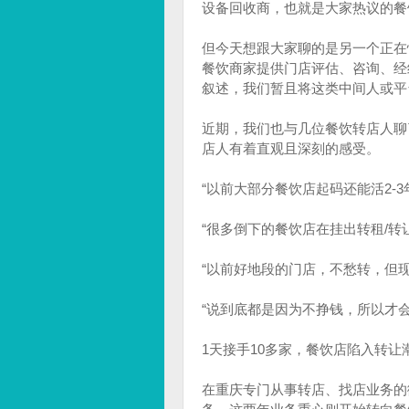
设备回收商，也就是大家热议的餐
但今天想跟大家聊的是另一个正在
餐饮商家提供门店评估、咨询、经
叙述，我们暂且将这类中间人或平
近期，我们也与几位餐饮转店人聊
店人有着直观且深刻的感受。
“以前大部分餐饮店起码还能活2-
“很多倒下的餐饮店在挂出转租/转
“以前好地段的门店，不愁转，但
“说到底都是因为不挣钱，所以才
1天接手10多家，餐饮店陷入转让
在重庆专门从事转店、找店业务的