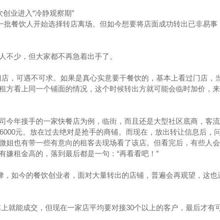
创业进入“冷静观察期”
，一批餐饮人开始选择转店离场。但如今想要将店面成功转出已非易事
人不少，但大家都不再急着出手了。
门店，可遇不可求。如果是真心实意要干餐饮的，基本上看过门店，
租方看上同一个铺面的情况，这个时候转出方就可能会临时加价，来
司今年接手的一家快餐店为例，临街，而且还是大型社区底商，客流
6000元。放在过去绝对是抢手的商铺。而现在，放出转让信息后，
微姐也有带一些有意向的租客去现场看了该店。但看完后，有些人会
有嫌租金高的，落到最后都是一句：“再看看吧！”
规律，如今的餐饮创业者，面对大量转出的店铺，普遍会再观望，这也
基本上就能成交，但现在一家店平均要对接30个以上的客户，最后才有