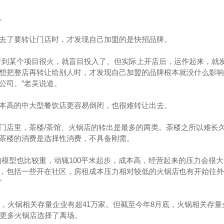
。
去了要转让门店时，才发现自己加盟的是快招品牌。
看到某个项目很火，就盲目投入了。但实际上开店后，运作起来，就
想把整店再转让给别人时，才发现自己加盟的品牌根本就没什么影响
公司。”老吴说道。
本高的中大型餐饮店更容易倒闭，也很难转让出去。
门店里，茶楼/茶馆、火锅店的转出是最多的两类。茶楼之所以难长
茶楼的消费是选择性消费，不具备刚需。
的模型也比较重，动辄100平米起步，成本高，经营起来的压力会很
，包括一些开在社区，房租成本压力相对较低的火锅店也有开始往外
”
时，火锅相关存量企业有超41万家。但截至今年8月底，火锅相关存量
，更多火锅店选择了离场。