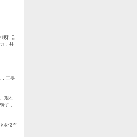
发现和品
力，甚
久，主要
大。现在
转了，
企业仅有