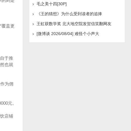
多的则是
毛之美十四[30P]
《王的猜想》为什么受到读者的追捧
王虹获数学奖 北大地空院发贺信笑翻网友
“覆盖更
[微博谈 2026/08/04] 难怪个小声大
自于推
然也就
金作为佣
000元。
饮店铺