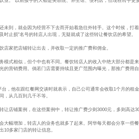
饮业。“以前接手的大都是美容院、养生馆、便利店，但现在转手更
还未到，就会因为经营不下去而开始着急往外转手。这个时候，打着
及时止损”名号的转店人出现，无疑就成了这些转让餐饮店的希望。
饮店家把店铺转让出去，并收取一定的推广费和佣金。
务模式相似，但个中也有不同。餐饮转店人的收入中绝大部分都是来
光的营销费用。倘若门店需要持续且更广范围内曝光，那推广费用自
平台，他在跟红餐网交谈时就表示，自己公司通常会收取1个月的租
同，从几百到几千不等。
让店铺案例，在这些案例中，转让推广费少则3000元，多则高达30
会大幅增加，转店人的业务也就多了起来。阿华每天都会分享一些餐
出10多家门店的转让信息。