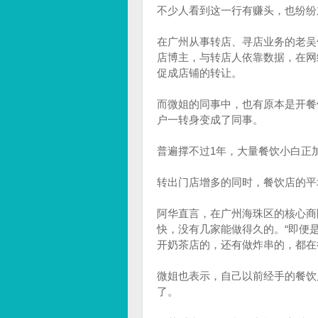
不少人看到这一行有赚头，也纷纷
在广州从事转店、寻店业务的老吴
店博主，与转店人依靠数据，在网
促成店铺的转让。
而微姐的同事中，也有原本是开餐
户一转身变成了同事。
普遍撑不过1年，大量餐饮小白正
转出门店增多的同时，餐饮店的平
阿华直言，在广州海珠区的核心商
快，没有几家能做得久的。“即便
开奶茶店的，还有做炸串的，都在
微姐也表示，自己以前经手的餐饮
了。