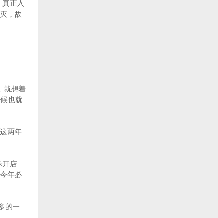
，真正入
灭，故
，就想着
时候也就
这两年
际开店
今年必
多的一