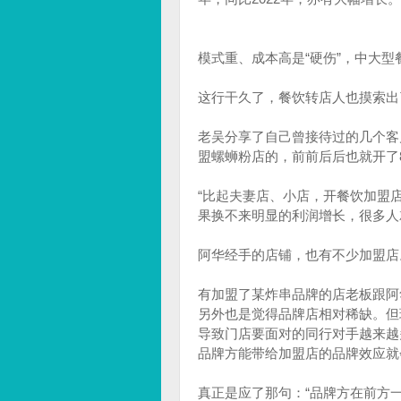
模式重、成本高是“硬伤”，中大
这行干久了，餐饮转店人也摸索出
老吴分享了自己曾接待过的几个客
盟螺蛳粉店的，前前后后也就开了
“比起夫妻店、小店，开餐饮加盟
果换不来明显的利润增长，很多人
阿华经手的店铺，也有不少加盟店
有加盟了某炸串品牌的店老板跟阿
另外也是觉得品牌店相对稀缺。但
导致门店要面对的同行对手越来越
品牌方能带给加盟店的品牌效应就
真正是应了那句：“品牌方在前方一