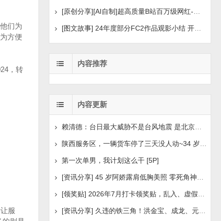
[原创分享][AI自制]超高质量B站百万级网红-河野华粉丝
他们为
[图文故事] 24年度部分FC2作品观影小结 开年王炸后续
为方便
内容推荐
24，转
内容更新
赖清德：台日最大威胁不是台风地震 是北京侵扰胁迫
陕西服务区，一辆货车停了三天没人动~34 岁司机早已离世
第一次单男，我计划这么干 [5P]
[资讯分享] 45 岁阿娇露肩低胸美照 零死角神颜瘦身状
[领奖贴] 2026年7月打卡领奖贴，乱入、虚假领奖禁言，领取
转让服
[资讯分享] 久违的铁三角！洪金宝、成龙、元彪最新合照