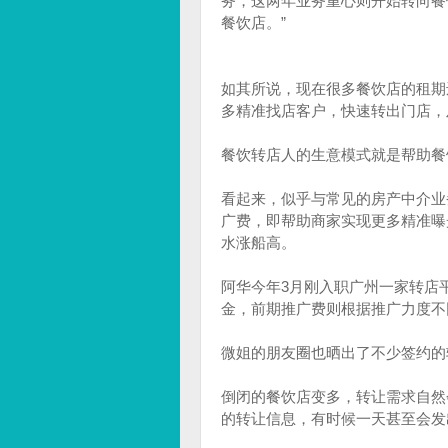
务，这两年业务重心则开始转向餐
餐饮店。”
如其所说，现在很多餐饮店的租期
多精准找店客户，快速转出门店，
餐饮转店人的生意模式就是帮助餐
看起来，似乎与常见的房产中介业
广费，即帮助商家实现更多精准曝
水涨船高。
阿华今年3月刚入职广州一家转店
金，前期推广费则根据推广力度不
微姐的朋友圈也晒出了不少签约的转
倒闭的餐饮店变多，转让需求自然
的转让信息，有时候一天甚至会发