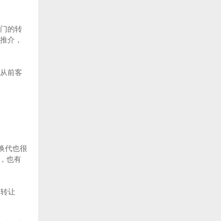
门的转
推介，
从前客
换代也很
，也有
牌转让