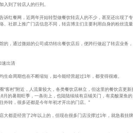
加入到了转店人的行列。
告诉红餐网，近两年开始转型做餐饮转店人的不少，甚至还出现了专
络、社群上推广门店信息不同，转店博主们主要利用自身的粉丝流量
馆的，通过微姐的公司成功转出餐饮店后，便跨行做起了转店业务，
加速出清
均生命周期也在不断缩短，如今能经营超过1年，都变得很难。
圈“客村”附近，人流量较大，各类餐饮店林立，但这里的餐饮店更新
是8月的暑期旺季，一条街上，也陆陆续续有店铺关门，有卖酸菜鱼的
往外转，很多还都是今年年初才开出的门店。”
店大都是经营了2年以上的，但现在很多门店没撑过1年，就急着挂