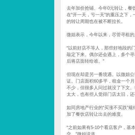
去年加价抢铺、今年0元转让，餐饮
在“开一天，亏一天”的重压之下
的转让周期也在被不断拉长。
微姐表示，今年以来，尽管寻租的
“以前好店不等人，那些好地段的
敲定下来。偶尔还会遇上，多个寻
后将店面转给谁。”
但现在却是另一番境遇。以微姐公
证。门店面积60多平，租金一个月
不少，但很多人问过就没了下文。
太大，也有些人觉得门店太旧，还
如同房地产行业的“买涨不买跌”
加了餐饮店转让出去的难度。
“之前如果有5-10个看店客户，
交。”微姐说道。