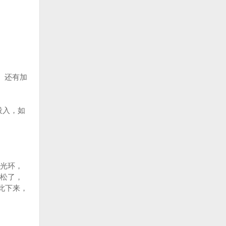
。还有加
投入，如
光环，
松了，
此下来，