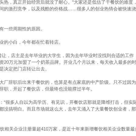
头热，真正开始经营后就没了耐心。“大家还是低估了干餐饮的难度
间的激烈竞争，以及残酷的价格战……很多人的创业热情会被快速浇
有一些周期性的原因。
业的小白，今年都在忙着转店。
转让，店主是去年毕业的大学生，因为去年毕业时没找到合适的工作
资20万元加盟了一个奶茶品牌。开业几个月以来，每天收入最多的
是决定把门店转让出去。
大厂辞职后出来干餐饮的，也算是有点家底的中产阶级。只不过因为
辞职，开起了餐饮店，但最终也没能撑过半年。
：“很多人自以为高学历、有见识，开餐饮店那就是降维打击，但实
都没搞明白。而且市场就这么大，去年又涌入了大量餐饮创业者，那
餐饮相关企业注册量超410万家，是近十年来新增餐饮相关企业数量最