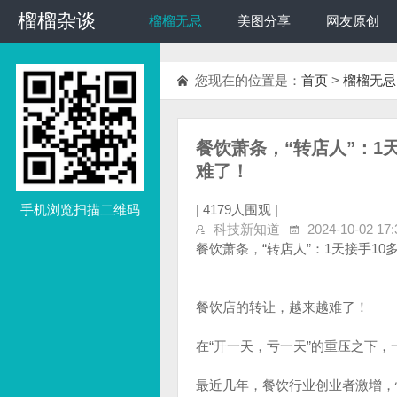
榴榴杂谈
榴榴杂谈
榴榴无忌
美图分享
网友原创
您现在的位置是：
首页
>
榴榴无忌
餐饮萧条，“转店人”：1
难了！
手机浏览扫描二维码
|
4179人围观 |
科技新知道
2024-10-02 17:
餐饮萧条，“转店人”：1天接手1
餐饮店的转让，越来越难了！
在“开一天，亏一天”的重压之下
最近几年，餐饮行业创业者激增，