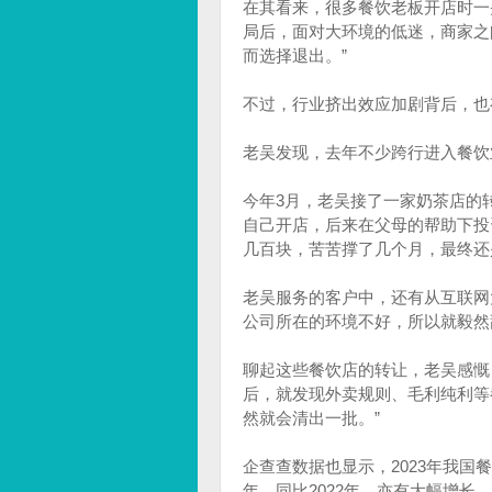
在其看来，很多餐饮老板开店时一
局后，面对大环境的低迷，商家之
而选择退出。”
不过，行业挤出效应加剧背后，也
老吴发现，去年不少跨行进入餐饮
今年3月，老吴接了一家奶茶店的
自己开店，后来在父母的帮助下投
几百块，苦苦撑了几个月，最终还
老吴服务的客户中，还有从互联网
公司所在的环境不好，所以就毅然
聊起这些餐饮店的转让，老吴感慨
后，就发现外卖规则、毛利纯利等
然就会清出一批。”
企查查数据也显示，2023年我国
年，同比2022年，亦有大幅增长。