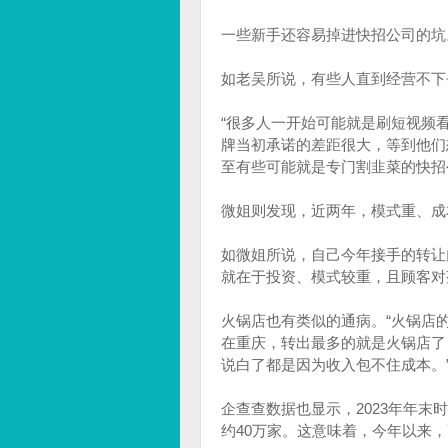
一些新手还容易掉进快招公司的坑
如老吴所说，有些人直到经营不下
“很多人一开始可能就是刷短视频
牌当初承诺的差距很大，等到他们
至有些可能就是专门割韭菜的快招
微姐则发现，近两年，模式重、成
如微姐所说，自己今年接手的转让
就在于投资、模式较重，且顾客对
火锅店也有类似的通病。“火锅店
在重庆，转出最多的就是火锅店了
说白了都是因为收入包不住成本。
企查查数据也显示，2023年年末
约40万家。这意味着，今年以来