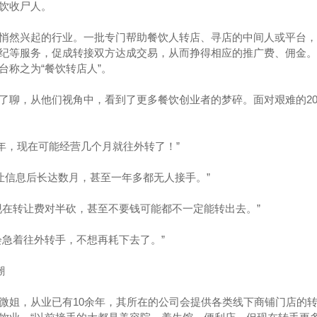
饮收尸人。
悄然兴起的行业。一批专门帮助餐饮人转店、寻店的中间人或平台，
纪等服务，促成转接双方达成交易，从而挣得相应的推广费、佣金。
台称之为“餐饮转店人”。
了聊，从他们视角中，看到了更多餐饮创业者的梦碎。面对艰难的20
3年，现在可能经营几个月就往外转了！”
让信息后长达数月，甚至一年多都无人接手。”
现在转让费对半砍，甚至不要钱可能都不一定能转出去。”
会急着往外转手，不想再耗下去了。”
潮
微姐，从业已有10余年，其所在的公司会提供各类线下商铺门店的